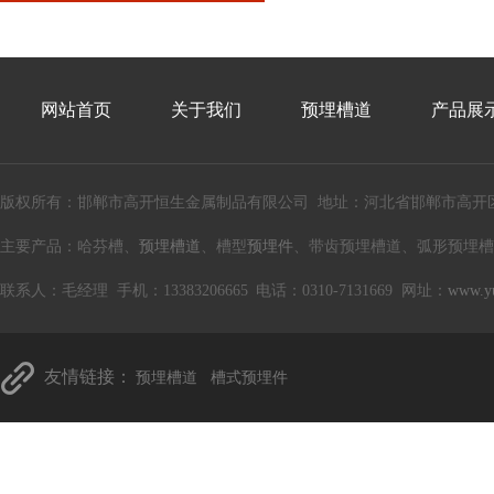
网站首页
关于我们
预埋槽道
产品展
版权所有：邯郸市高开恒生金属制品有限公司 地址：河北省邯郸市高开
主要产品：哈芬槽、
预埋槽道
、槽型
预埋件
、带齿预埋槽道、弧形预埋槽
联系人：毛经理 手机：13383206665 电话：0310-7131669 网址：
www.y
友情链接：
预埋槽道
槽式预埋件