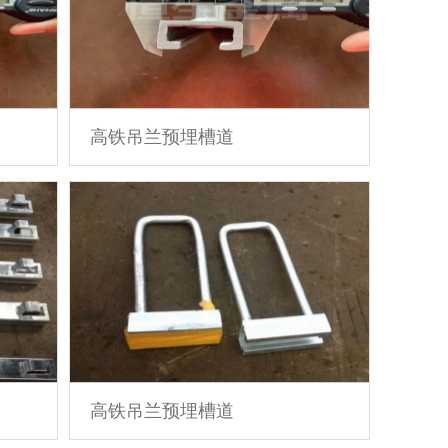
高铁吊兰预埋槽道
高铁吊兰预埋槽道