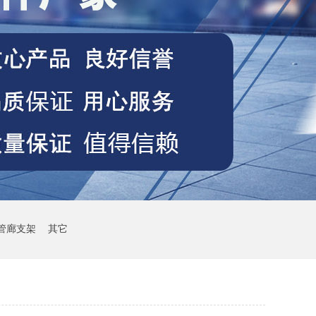
管廊支架
其它