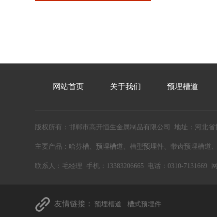
网站首页
关于我们
预埋槽道
版权所有：邯郸市高开恒生金属制品有限公司 地址：河北省
主要产品：哈芬槽、
预埋槽道
、槽型
预埋件
、带齿预埋槽道
联系人：毛经理 手机：13383206665 电话：0310-7131669
友情链接：
预埋槽道
槽式预埋件