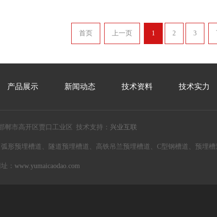
首页
上一页
1
2
3
产品展示
新闻动态
技术资料
技术实力
邯郸市高开区贾口工业区 技术支持：
兴业互联
、弧形预埋槽道、隧道预埋槽道、高铁吊兰预埋槽道、C型钢槽道、预埋槽
 网址：
www.yumaicaodao.com