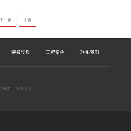
下一页
末页
荣誉资质
工程案例
联系我们
道螺栓、管廊支架