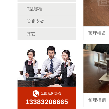
T型螺栓
管廊支架
预埋槽道
其它
全国服务热线
预埋槽钢
13383206665